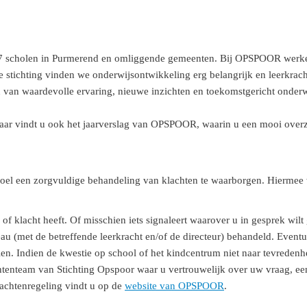
37 scholen in Purmerend en omliggende gemeenten. Bij OPSPOOR werke
 stichting vinden we onderwijsontwikkeling erg belangrijk en leerkrac
van waardevolle ervaring, nieuwe inzichten en toekomstgericht onderw
ar vindt u ook het jaarverslag van OPSPOOR, waarin u een mooi overzich
 doel een zorgvuldige behandeling van klachten te waarborgen. Hiermee
 klacht heeft. Of misschien iets signaleert waarover u in gesprek wilt
au (met de betreffende leerkracht en/of de directeur) behandeld. Eventu
n. Indien de kwestie op school of het kindcentrum niet naar tevredenhe
htenteam van Stichting Opspoor waar u vertrouwelijk over uw vraag, ee
lachtenregeling vindt u op de
website van OPSPOOR
.